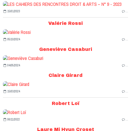
15/01/2023
…
Valérie Rossi
05/10/2024
…
Geneviève Casaburi
04/05/2024
…
Claire Girard
15/03/2024
…
Robert Loï
06/11/2022
…
Laure Mi Hyun Croset