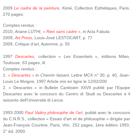
2009
Le cadre de la peinture
, Kimé, Collection Esthétiques, Paris,
270 pages.
Comptes rendus :
2010,
Ariane LÜTHI,
«
Rien sans cadre
»
, in Acta Fabula
2009,
Art Press
, Louis-José LESTOCART, p. 77
2009, Critique d’art, Automne, p. 55
1997
Descartes
, collection « Les Essentiels », éditions Milan,
Toulouse, 63 pages, ill.
Comptes rendus :
1.
« Descartes »
in Chemin faisant
, Lettre MCX n° 30, p. 40, Jean-
Louis Le Moigne, 1997 Article mis en ligne le 12/02/200
2. « Descartes » in Bulletin Cartésien XXVII publié par l'Equipe
Descartes avec le concours du Centro di Studi su Descartes e il
seicento dell'Università di Lecce.
1993-2000
Paul Valéry philosophe de l’art
, publié avec le concours
du C.N.R.S., collection « Essais d’art et de philosophie » dirigée par
Jean-François Courtine, Paris, Vrin, 252 pages, 1ère édition 1993,
2° éd. 2000.