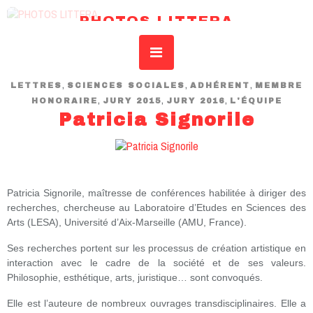
PHOTOS LITTERA
REVUE DE L’IDSAR – INSTITUT DROIT SCIENCES ART RECHERCHE
,
,
,
LETTRES
SCIENCES SOCIALES
ADHÉRENT
MEMBRE
,
,
,
HONORAIRE
JURY 2015
JURY 2016
L'ÉQUIPE
Patricia Signorile
Patricia Signorile, maîtresse de conférences habilitée à diriger des
recherches, chercheuse au Laboratoire d’Etudes en Sciences des
Arts (LESA), Université d’Aix-Marseille (AMU, France).
Ses recherches portent sur les processus de création artistique en
interaction avec le cadre de la société et de ses valeurs.
Philosophie, esthétique, arts, juristique… sont convoqués.
Elle est l’auteure de nombreux ouvrages transdisciplinaires. Elle a