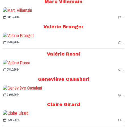
Marc Villemain
18/12/2014
…
Valérie Branger
25/07/2014
…
Valérie Rossi
05/10/2024
…
Geneviève Casaburi
04/05/2024
…
Claire Girard
15/03/2024
…