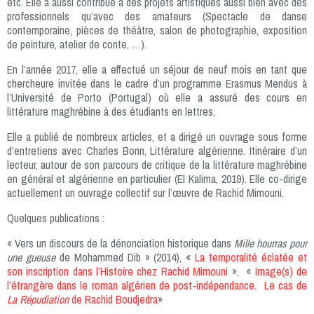
etc. Elle a aussi contribué à des projets artistiques aussi bien avec des
professionnels qu’avec des amateurs (Spectacle de danse
contemporaine, pièces de théâtre, salon de photographie, exposition
de peinture, atelier de conte, …).
En l’année 2017, elle a effectué un séjour de neuf mois en tant que
chercheure invitée dans le cadre d’un programme Erasmus Mendus à
l’Université de Porto (Portugal) où elle a assuré des cours en
littérature maghrébine à des étudiants en lettres.
Elle a publié de nombreux articles, et a dirigé un ouvrage sous forme
d’entretiens avec Charles Bonn, Littérature algérienne. Itinéraire d’un
lecteur, autour de son parcours de critique de la littérature maghrébine
en général et algérienne en particulier (El Kalima, 2019). Elle co-dirige
actuellement un ouvrage collectif sur l’œuvre de Rachid Mimouni.
Quelques publications :
« Vers un discours de la dénonciation historique dans
Mille hourras pour
une gueuse
de Mohammed Dib » (2014), «
La temporalité éclatée et
son inscription dans l’Histoire chez Rachid Mimouni
», «
Image(s) de
l’étrangère dans le roman algérien de post-indépendance. Le cas de
La Répudiation
de Rachid Boudjedra
»