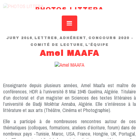
PHOTOS LITTERA
REVUE DE L’IDSAR – INSTITUT DROIT SCIENCES ART RECHERCHE
,
,
,
JURY 2016
LETTRES
ADHÉRENT
CONCOURS 2020 -
,
COMITÉ DE LECTURE
L'ÉQUIPE
Amel MAAFA
Enseignante depuis plusieurs années, Amel Maafa est maître de
conférences, HDR à l’université 8 Mai 1945 Guelma, Algérie. Titulaire
d’un doctorat et d’un magister en Sciences des textes littéraires à
l’université de Badji Mokhtar Annaba, Algérie. Elle s’intéresse à la
littérature et aux arts (Théâtre, Cinéma et Photographie).
Elle a participé à de nombreuses rencontres autour de ces
thématiques (colloques, formations, ateliers d’écriture, forum) dans de
nombreux pays -Tunisie, Maroc, USA, France, Hongrie, UK, Portugal,