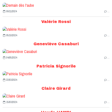
09/11/2024
…
Valérie Rossi
05/10/2024
…
Geneviève Casaburi
04/05/2024
…
Patricia Signorile
22/03/2024
…
Claire Girard
15/03/2024
…