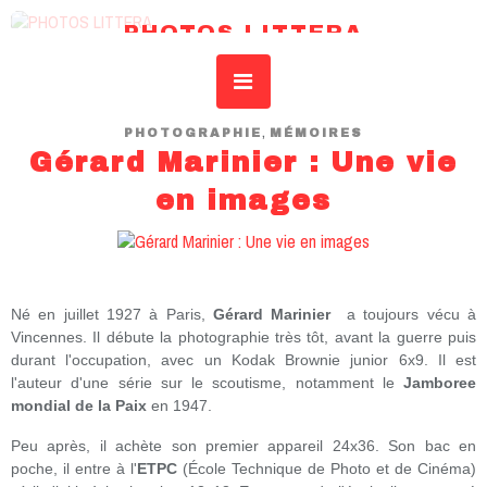
PHOTOS LITTERA
REVUE DE L’IDSAR – INSTITUT DROIT SCIENCES ART RECHERCHE
,
PHOTOGRAPHIE
MÉMOIRES
Gérard Marinier : Une vie
en images
Né en juillet 1927 à Paris,
Gérard Marinier
a toujours vécu à
Vincennes. Il débute la photographie très tôt, avant la guerre puis
durant l'occupation, avec un Kodak Brownie junior 6x9. Il est
l'auteur d'une série sur le scoutisme, notamment le
Jamboree
mondial de la Paix
en 1947.
Peu après, il achète son premier appareil 24x36. Son bac en
poche, il entre à l'
ETPC
(École Technique de Photo et de Cinéma)