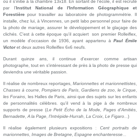
où il s'initie à la chambre 13x18. En sortant de l'école, il est recruté
par l'
Institut National de l'Information Géographique et
Forestière
pour travailler au laboratoire de photogrammétrie. Il
installe, chez lui, à Vincennes, un petit labo personnel pour faire de
la photo de mariage, assurer le développement et le glaçage des
clichés. C'est à cette époque qu'il acquiert son premier Rolleiflex,
un modèle d'occasion de 1936, ayant appartenu à
Paul Émile
Victor
et deux autres Rolleiflex 6x6 neufs.
Durant quinze ans, il continue d'exercer comme artisan
photographe, tout en s'intéressant de près à la photo de presse qui
deviendra une véritable passion.
Il réalise de nombreux reportages,
Marionnettes et marionnettistes
,
Chasses à courre
,
Pompiers de Paris
,
Gardiens de zoo
,
le Cirque
,
les Forains
, les Halles de Paris, ainsi que des sujets sur les enfants
de personnalités célèbres. qu'il vend à la pige à de nombreux
supports de presse (
Le Petit Écho de la Mod
e,
Pages d'Amitiés
,
Bernadette
,
A la Page
,
l'Intrépide-Hurrah
,
La Croix
,
Le Figaro
...)
Il réalise également plusieurs expositions :
Cent portraits de
marionnettes
,
Images de Bretagne
,
Espagne enchanteresse
...