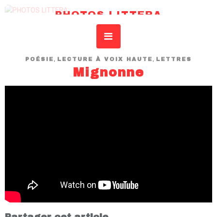
PHOTOS LITTERA
REVUE DE L’IDSAR – INSTITUT DROIT SCIENCES ART RECHERCHE
,
,
POÉSIE
LECTURE À VOIX HAUTE
LETTRES
Mignonne
Partager cet article