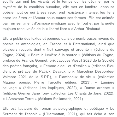
souffle qui unit les vivants et le temps qui les décime, par le
mystère de la condition humaine, elle met en lumière, dans sa
poésie, tout ce qui à ses yeux rend l’existence intense, les liens
entre les êtres et l’Amour sous toutes ses formes. Elle est animée
par un sentiment d’osmose mystique avec le Tout et par la quête
toujours renouvelée de la « liberté libre » d’Arthur Rimbaud.
Elle a publié des textes et poèmes dans de nombreuses revues de
poésie et anthologies, en France et à l’international, ainsi que
plusieurs recueils dont « Nuit sauvage et ardente » (éditions du
Cygne, 2024), « Boire la lumière à la source » (éditions du Cygne,
préface de Francis Gonnet, prix Jacques Viesvil 2023 de la Société
des poètes français), « Femme d’eau et d’étoiles » (éditions Bleu
d’encre, préface de Patrick Devaux, prix Marceline Desbordes-
Valmore 2021 de la S.P.F.), « Flambeaux de vie » (collection
Magma poésie, Pierre Turcotte éditeur, 2023), « Lumière
sauvage » (éditions Les Impliqués, 2022), « Danse ardente »
(éditions Grenier Jane Tony, collection Les Chants de Jane, 2022),
« L’Amazone Terre » (éditions Stellamaris, 2021)…
Elle est l’auteure du roman autobiographique et poétique « Le
Serment de l’espoir » (L’Harmattan, 2021), qui fait écho à son