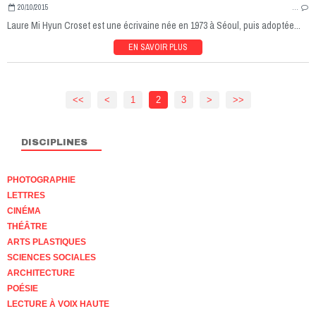
20/10/2015
…
Laure Mi Hyun Croset est une écrivaine née en 1973 à Séoul, puis adoptée...
EN SAVOIR PLUS
<<
<
1
2
3
>
>>
DISCIPLINES
PHOTOGRAPHIE
LETTRES
CINÉMA
THÉÂTRE
ARTS PLASTIQUES
SCIENCES SOCIALES
ARCHITECTURE
POÉSIE
LECTURE À VOIX HAUTE