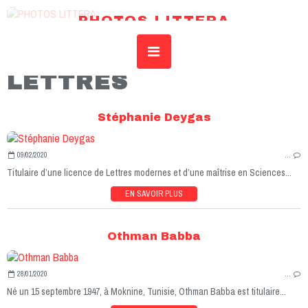
PHOTOS LITTERA
REVUE DE L’IDSAR – INSTITUT DROIT SCIENCES ART RECHERCHE
LETTRES
Stéphanie Deygas
09/02/2020
…
Titulaire d’une licence de Lettres modernes et d’une maîtrise en Sciences...
EN SAVOIR PLUS
Othman Babba
28/01/2020
…
Né un 15 septembre 1947, à Moknine, Tunisie, Othman Babba est titulaire...