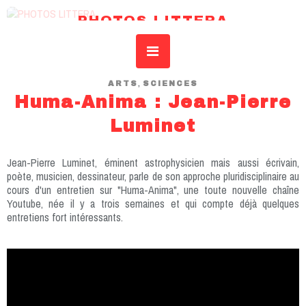
PHOTOS LITTERA
REVUE DE L’IDSAR – INSTITUT DROIT SCIENCES ART RECHERCHE
,
ARTS
SCIENCES
Huma-Anima : Jean-Pierre
Luminet
Jean-Pierre Luminet, éminent astrophysicien mais aussi écrivain,
poète, musicien, dessinateur, parle de son approche pluridisciplinaire au
cours d'un entretien sur "Huma-Anima", une toute nouvelle chaîne
Youtube, née il y a trois semaines et qui compte déjà quelques
entretiens fort intéressants.