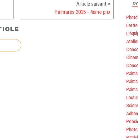
C
Palmarès 2015 - 4ème prix
Photo
Lettre
TICLE
L'équi
Atelie
Conco
Ciné
Conco
Palma
Palma
Palma
Lectu
Scien
Adhér
Poési
Photo
Patric