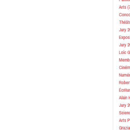
Arts
(
Conco
Théât
Jury 2
Expos
Jury 2
Loïc 
Membr
Cinéma
Numér
Robert
Écritu
Alain 
Jury 2
Scien
Arts P
Grazia