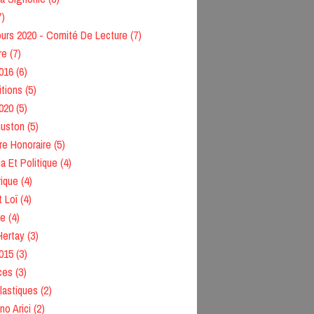
7)
urs 2020 - Comité De Lecture
(7)
re
(7)
016
(6)
itions
(5)
020
(5)
Guston
(5)
e Honoraire
(5)
 Et Politique
(4)
ique
(4)
 Loï
(4)
re
(4)
Hertay
(3)
015
(3)
ces
(3)
lastiques
(2)
no Arici
(2)