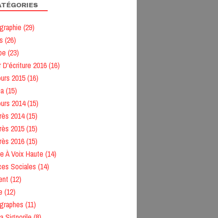
ATÉGORIES
graphie
(29)
s
(26)
pe
(23)
r D'écriture 2016
(16)
urs 2015
(16)
ma
(15)
urs 2014
(15)
rès 2014
(15)
rès 2015
(15)
rès 2016
(15)
re À Voix Haute
(14)
ces Sociales
(14)
ent
(12)
e
(12)
graphes
(11)
ia Signorile
(8)