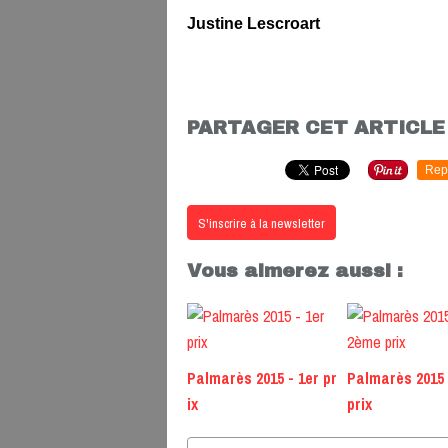
Justine Lescroart
PARTAGER CET ARTICLE
Rep
S'inscrire à la newsletter
Vous aimerez aussi :
Palmarès 2015 - 1er pr
Palmarès 2015
ix
prix