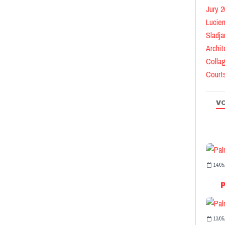
Jury 2
Lucie
Sladja
Archit
Colla
Court
VO
14/05
13/05