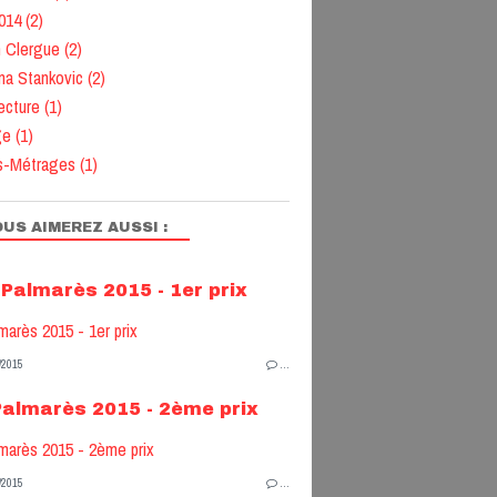
014
(2)
n Clergue
(2)
na Stankovic
(2)
ecture
(1)
ge
(1)
s-Métrages
(1)
US AIMEREZ AUSSI :
Palmarès 2015 - 1er prix
/2015
…
Palmarès 2015 - 2ème prix
/2015
…