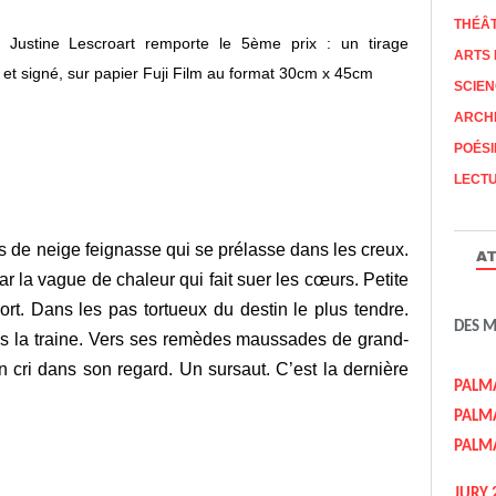
THÉÂ
, Justine Lescroart remporte le 5ème prix :
un tirage
ARTS 
et signé, sur papier Fuji Film au format 30cm x 45cm
SCIEN
ARCH
POÉSI
LECTU
tes de neige feignasse qui se prélasse dans les creux.
AT
ar la vague de chaleur qui fait suer les cœurs. Petite
rt. Dans les pas tortueux du destin le plus tendre.
DES 
s la traine. Vers ses remèdes maussades de grand-
Un cri dans son regard. Un sursaut. C’est la dernière
PALM
PALM
PALM
JURY 