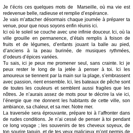
Je t’écris ces quelques mots de Marseille, où ma vie est
redevenue belle, radieuse et remplie d’espérance.
Je vais m’attacher désormais chaque journée à préparer ta
venue, pour que nous soyons enfin réunis ici.
Ici où le soleil se couche avec une infinie douceur. Ici, où la
ville grouille en permanence, d’étals remplis à foison de
fruits et de légumes, d’enfants jouant la balle au pied,
d’anciens à la peau burinée, de musiques rythmées,
d’odeurs d’épices variées.
Tu sais, ici je peux me promener seul, sans crainte. Ici je
peux rester le long de la jetée à penser à toi. Ici les
amoureux se tiennent par la main sur la plage, s’embrassent
avec passion, rient ensemble. Ici, les bateaux de pêche sont
de toutes les couleurs et semblent aussi fragiles que les
nôtres. Je n’aurais assez de mots pour te décrire la vie ici,
l’énergie que me donnent les habitants de cette ville, son
ambiance, sa chaleur, et sa mer. Notre mer.
La traversée sera éprouvante, prépare toi à l’affronter dans
de rudes conditions. Je n’ai cessé de penser à toi pendant
ce long voyage ; les souvenirs de tes cheveux soyeux, de
ton sourire taquin, et de tes yeux malicieux m’ont permis de