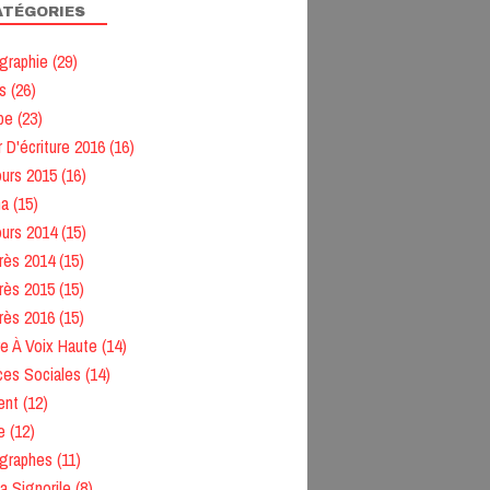
ATÉGORIES
graphie
(29)
s
(26)
pe
(23)
r D'écriture 2016
(16)
urs 2015
(16)
ma
(15)
urs 2014
(15)
rès 2014
(15)
rès 2015
(15)
rès 2016
(15)
re À Voix Haute
(14)
ces Sociales
(14)
ent
(12)
e
(12)
graphes
(11)
ia Signorile
(8)