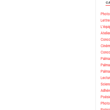
C
Photo
Lettre
L'équi
Atelie
Conco
Ciné
Conco
Palma
Palma
Palma
Lectu
Scien
Adhér
Poési
Photo
Patric