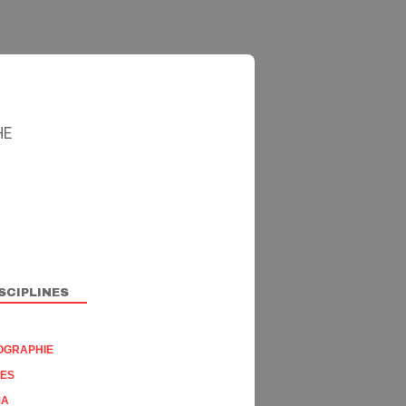
HE
SCIPLINES
OGRAPHIE
RES
PALMARÈS 2014
MA
CONCOURS 2014