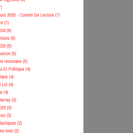
7)
urs 2020 - Comité De Lecture
(7)
re
(7)
016
(6)
itions
(5)
020
(5)
Guston
(5)
e Honoraire
(5)
 Et Politique
(4)
ique
(4)
 Loï
(4)
re
(4)
Hertay
(3)
015
(3)
ces
(3)
lastiques
(2)
no Arici
(2)