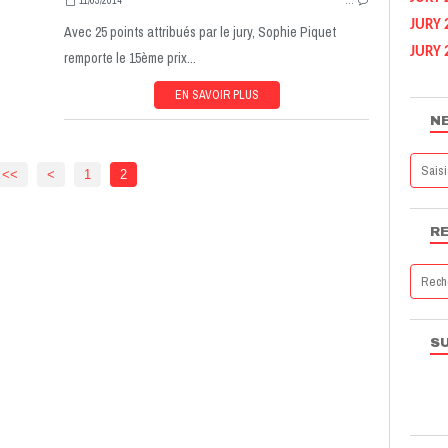
11/03/2014
…
JURY 
Avec 25 points attribués par le jury, Sophie Piquet
JURY 
remporte le 15ème prix...
EN SAVOIR PLUS
N
<<
<
1
2
R
S