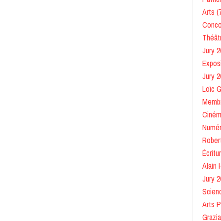
Arts
(
Conco
Théât
Jury 2
Expos
Jury 2
Loïc 
Membr
Cinéma
Numér
Robert
Écritu
Alain 
Jury 2
Scien
Arts P
Grazia