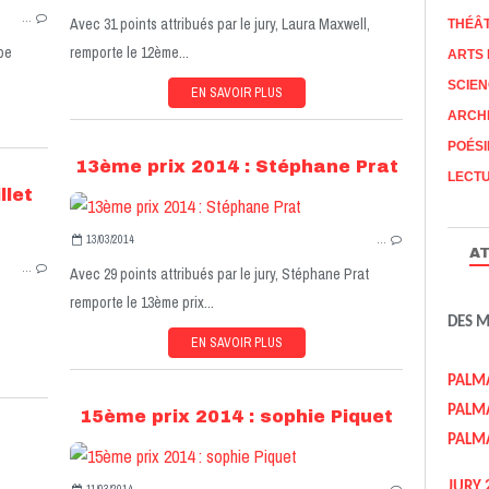
…
Avec 31 points attribués par le jury, Laura Maxwell,
CONCOURS 2014
THÉÂ
ppe
remporte le 12ème...
ARTS 
SCIEN
EN SAVOIR PLUS
ARCH
POÉSI
13ème prix 2014 : Stéphane Prat
LECTU
llet
13/03/2014
…
PALMARÈS 2014
AT
…
Avec 29 points attribués par le jury, Stéphane Prat
CONCOURS 2014
remporte le 13ème prix...
DES 
EN SAVOIR PLUS
PALM
PALM
15ème prix 2014 : sophie Piquet
PALM
JURY 