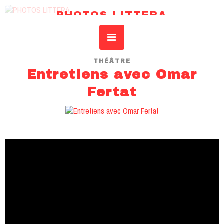
PHOTOS LITTERA
REVUE DE L’IDSAR – INSTITUT DROIT SCIENCES ART RECHERCHE
THÉÂTRE
Entretiens avec Omar
Fertat